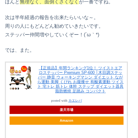
ほんと
無理なく、面倒くさくなく
が一番ですね。
次は半年経過の報告を出来たらいいな～。
周りの人にもどんどん勧めていきたいです。
ステッパー仲間増やしていくぞー！(´ω｀*)
では、また。
【正規品】年間ランキング1位！ ツイストエア
ロステッパー Premium SP-600 │木目調ステッ
パー 静音 ウォーキングマシン ダイエット なが
ら運動 美脚 くびれ お腹痩せ 有酸素運動 ツイス
ト 宅トレ 筋トレ 体幹 ステップ ダイエット器具
脂肪燃焼 足踏み コンパクト
posted with
カエレバ
楽天市場
Amazon