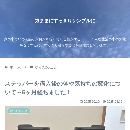
気ままにすっきりシンプルに
家の中でいつも誰かが何かを探している気がする・・・そんな生活の中の無駄
をなくすため、すっきり暮らすことを目標にしています。
ホーム
からだのこと
ステッパーを購入後の体や気持ちの変化につ
いて～5ヶ月経ちました！
2025.10.10
2025.08.31
からだのこと