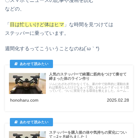
〇スマホでニュースの記事や漫画を読む
などの、
「
目は忙しいけど体はヒマ
」な時間を見つけては
ステッパーに乗っています。
週間化するってこういうことなのね(´ω｀*)
人気のステッパーで綺麗に筋肉をつけて痩せて
締まった体のライン作り
ジムにわざわざ行かなくても、家の中で効率的に運動出来
れば最高なんだけどなぁって思いませんか？ずっとそう思
っていて、ついに実現できる環境を整えました。ルームラ
ンナーをあきらめ、外をグルグルと歩き回っていた日々
よ、さようなら。これで雨の日にも運動ができる強い味方
honoharu.com
2025.02.28
ができました。今回は我が家にステッパーをお迎えした話
です。
ステッパーを購入後の体や気持ちの変化につい
て～2ヶ月経ちました！