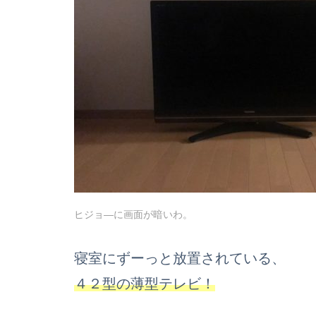
ヒジョ―に画面が暗いわ。
寝室にずーっと放置されている、
４２型の薄型テレビ！