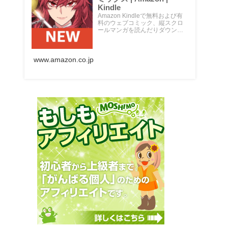
Kindle
Amazon Kindleで無料および有
料のウェブコミック、縦スクロ
ールマンガを読んだりダウンロ
ードしたりできます。 おすすめ
マンガの無料体験をお楽しみく
ださい。 Kindleデバイス、スマ
ートフォン、タブレットの無料
www.amazon.co.jp
Kindleアプリ、ウェブブラウザ
から読むことができます。