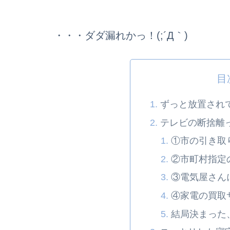
・・・ダダ漏れかっ！(;´Д｀)
目
ずっと放置され
テレビの断捨離
①市の引き取
②市町村指定
③電気屋さん
④家電の買取
結局決まった