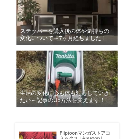
ステッパーを購入後の体や気持ちの
変化について～7ヶ月経ちました！
生活の変化に心も体も対応していき
たい～記事のUp方法を変えます！
Fliptoonマンガストアコ
ミックス | Amazon |