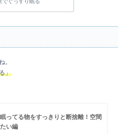
室でぐっすり眠る
ね。
る」
に眠ってる物をすっきりと断捨離！空間
したい編