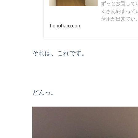
ずっと放置して
くさん納まって
活用が出来てい
honoharu.com
もったいない。
うと、築10年
それは、これです。
どんっ。