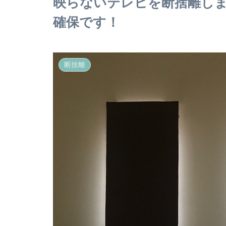
映らないテレビを断捨離し
確保です！
断捨離