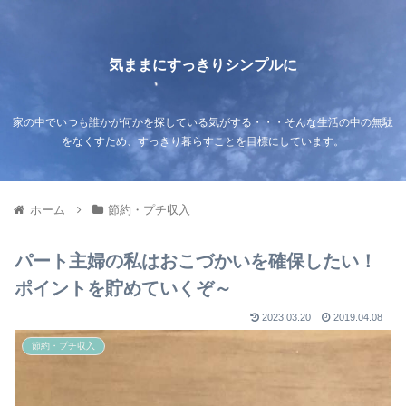
気ままにすっきりシンプルに
家の中でいつも誰かが何かを探している気がする・・・そんな生活の中の無駄
をなくすため、すっきり暮らすことを目標にしています。
ホーム
節約・プチ収入
パート主婦の私はおこづかいを確保したい！
ポイントを貯めていくぞ～
2023.03.20
2019.04.08
節約・プチ収入