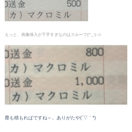
えっと、画像挿入が下手すぎなのはスルーで(^_-)-☆
塵も積もればですね～。ありがたや(´▽｀*)