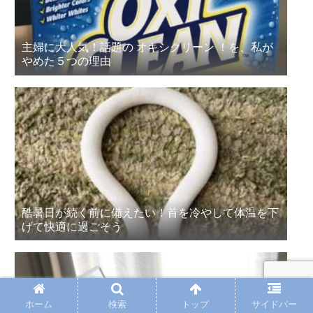
主婦に大人気！話題の オキシクリーン ！を、私が
やめた５つの理由
酷暑日が続く前に備えたい！首を冷やして体温を下
げて快適に過ごそう
ホーム
検索
トップ
サイドバー